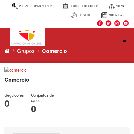
Ir
PORTAL DE TRANSPARENCIA
CONOCE LA DIPUTACIÓN
ÁREAS
al
contenido
SERVICIOS
ACTUALIDAD
Grupos
Comercio
Comercio
Seguidores
Conjuntos de
0
datos
0