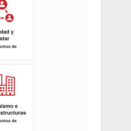
dad y
star
untos de
nismo e
estructuras
untos de