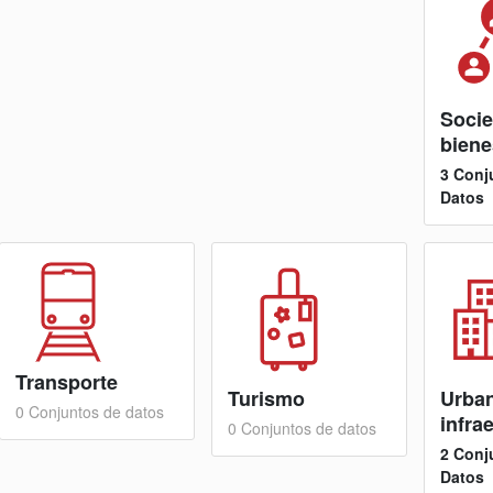
Socie
biene
3 Conj
Datos
Transporte
Turismo
Urba
0 Conjuntos de datos
infra
0 Conjuntos de datos
2 Conj
Datos